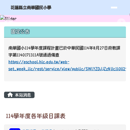
花蓮縣立南華國民小學
導覽列
跳至主內容區
花蓮縣立南華國民小學
頁尾區域
上中區域內容
固定公告
南華國小114學年度課程計畫已於中華民國114年8月27日府教課
字第1140171311A號通過備查
https://eschool.hlc.edu.tw/web-
set_week_ilc/rest/service/view/public/SWlYZDJjZzNUc1l0U29
主內容區域
本站消息
114學年度各年級日課表