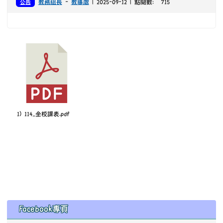
公告
教務組長
-
教導處
| 2025-09-12 | 點閱數： 715
1) 114_全校課表.pdf
左邊區域內容
Facebook專頁