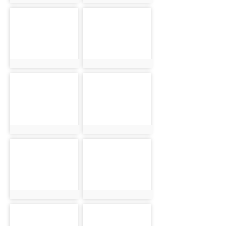
photo:873
photo:898
photo-683
photo-899
photo:683
photo:899
photo-689
photo-721
photo:689
photo:721
photo-796
photo-945
photo:796
photo:945
photo-670
photo-937