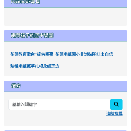
(目前頁次)
«
‹
1
2
3
4
5
6
7
8
9
10
下一頁
最後頁
›
»
左邊區域內容
Facebook專頁
南華孩子的空中樂園
花蓮教育電台-提供舞臺 花蓮南華國小非洲鼓隊打出自信
秧悅南華攜手扎根永續理念
搜索