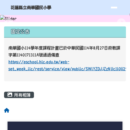
頁尾區域
上中區域內容
固定公告
南華國小114學年度課程計畫已於中華民國114年8月27日府教課
字第1140171311A號通過備查
https://eschool.hlc.edu.tw/web-
set_week_ilc/rest/service/view/public/SWlYZDJjZzNUc1l0U29