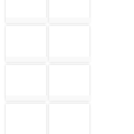
photo:670
photo:937
photo-793
photo-611
photo:793
photo:611
photo-893
photo-876
photo:893
photo:876
photo-685
photo-887