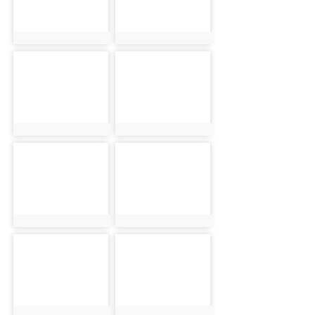
photo:593
photo:699
photo-660
photo-801
photo:660
photo:801
photo-836
photo-606
photo:836
photo:606
photo-873
photo-898